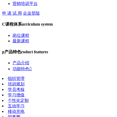
营销培训平台
申 请 试 用
企业登陆
C
课程体系
urriculum system
岗位课程
最新课程
p
产品特色
roduct features
产品介绍
功能特色

组织管理
培训规划
学员考核
学习增值
个性化定制
互动学习
移动充电
同事圈