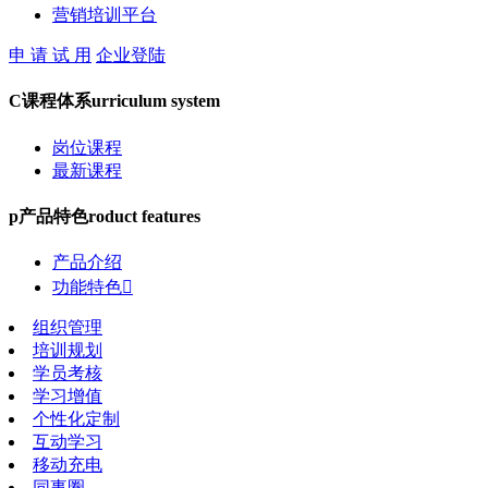
营销培训平台
申 请 试 用
企业登陆
C
课程体系
urriculum system
岗位课程
最新课程
p
产品特色
roduct features
产品介绍
功能特色

组织管理
培训规划
学员考核
学习增值
个性化定制
互动学习
移动充电
同事圈