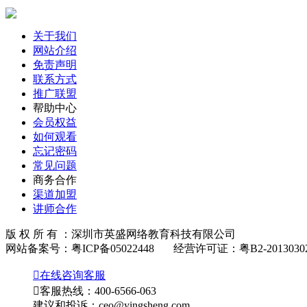
关于我们
网站介绍
免责声明
联系方式
推广联盟
帮助中心
会员权益
如何观看
忘记密码
常见问题
商务合作
渠道加盟
讲师合作
版 权 所 有 ：深圳市英盛网络教育科技有限公司
网站备案号：粤ICP备05022448 经营许可证：粤B2-2013030

在线咨询客服

客服热线：400-6566-063
建议和投诉：ceo@yingsheng.com