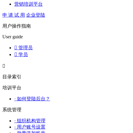
营销培训平台
申 请 试 用
企业登陆
用户操作指南
User guide

管理员

学员

目录索引
培训平台
· 如何登陆后台？
系统管理
· 组织机构管理
· 用户账号设置