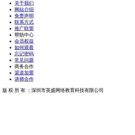
关于我们
网站介绍
免责声明
联系方式
推广联盟
帮助中心
会员权益
如何观看
忘记密码
常见问题
商务合作
渠道加盟
讲师合作
版 权 所 有 ：深圳市英盛网络教育科技有限公司
网站备案号：粤ICP备05022448 经营许可证：粤B2-2013030

在线咨询客服

客服热线：400-6566-063
建议和投诉：ceo@yingsheng.com